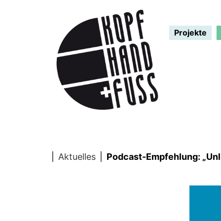
Projekte
|
Aktuelles
|
Podcast-Empfehlung: „Unlim