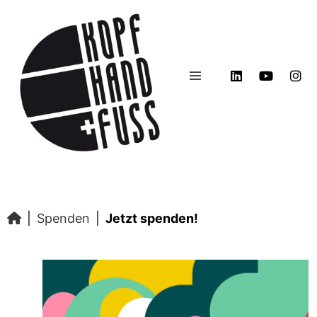
|
Spenden
|
Jetzt spenden!